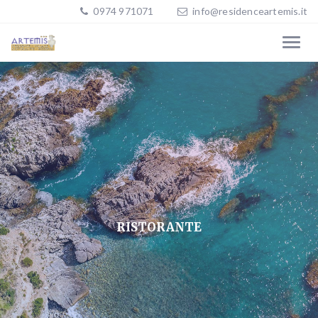
0974 971071
info@residenceartemis.it